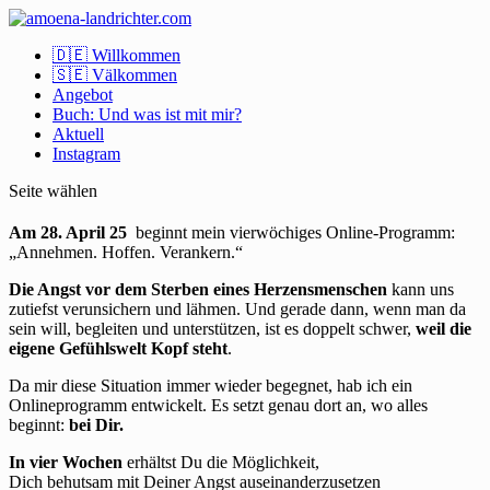
🇩🇪 Willkommen
🇸🇪 Välkommen
Angebot
Buch: Und was ist mit mir?
Aktuell
Instagram
Seite wählen
Am 28. April 25
beginnt mein vierwöchiges Online-Programm:
„Annehmen. Hoffen. Verankern.“
Die Angst vor dem Sterben eines Herzensmenschen
kann uns
zutiefst verunsichern und lähmen. Und gerade dann, wenn man da
sein will, begleiten und unterstützen, ist es doppelt schwer,
weil die
eigene Gefühlswelt Kopf steht
.
Da mir diese Situation immer wieder begegnet, hab ich ein
Onlineprogramm entwickelt. Es setzt genau dort an, wo alles
beginnt:
bei Dir.
In vier Wochen
erhältst Du die Möglichkeit,
Dich behutsam mit Deiner Angst auseinanderzusetzen