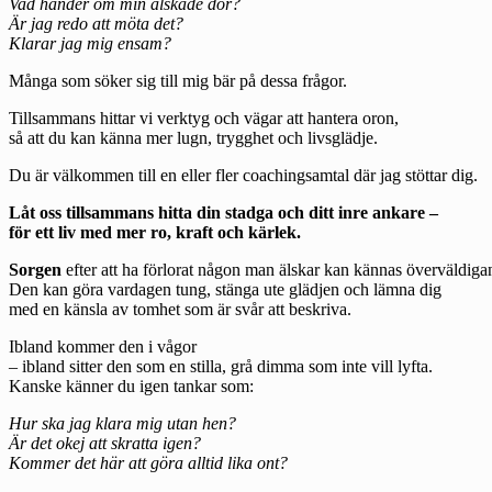
Vad händer om min älskade dör?
Är jag redo att möta det?
Klarar jag mig ensam?
Många som söker sig till mig bär på dessa frågor.
Tillsammans hittar vi verktyg och vägar att hantera oron,
så att du kan känna mer lugn, trygghet och livsglädje.
Du är välkommen till en eller fler coachingsamtal där jag stöttar dig.
Låt oss tillsammans hitta din stadga och ditt inre ankare –
för ett liv med mer ro, kraft och kärlek.
Sorgen
efter att ha förlorat någon man älskar kan kännas överväldiga
Den kan göra vardagen tung, stänga ute glädjen och lämna dig
med en känsla av tomhet som är svår att beskriva.
Ibland kommer den i vågor
– ibland sitter den som en stilla, grå dimma som inte vill lyfta.
Kanske känner du igen tankar som:
Hur ska jag klara mig utan hen?
Är det okej att skratta igen?
Kommer det här att göra alltid lika ont?