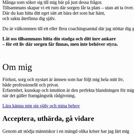
Många som söker sig till mig bär på just dessa frågor.
Tillsammans skapar vi ett rum där sorgen får ta plats – utan att ta över.
Där du kan hitta ditt eget sätt att bära det som har hänt,
och sakta återfinna dig själv.
Du är välkommen till ett eller flera coachingsamtal där jag stöttar di
Låt oss tillsammans hitta din stadga och ditt inre ankare
– för ett liv där sorgen får finnas, men inte behöver styra.
Om mig
Förlust, sorg och nystart är ämnen som har följt mig hela mitt liv,
både professionellt och privat.
Erfarenhet, kunskap och intuition är den perfekta blandningen för mig
när det gäller framgångsrik rådgivning.
Lära känna mig sig själv och mina behov
Acceptera, uthärda, gå vidare
Genom att stödja människor i en mängd olika kriser har jag lärt mig