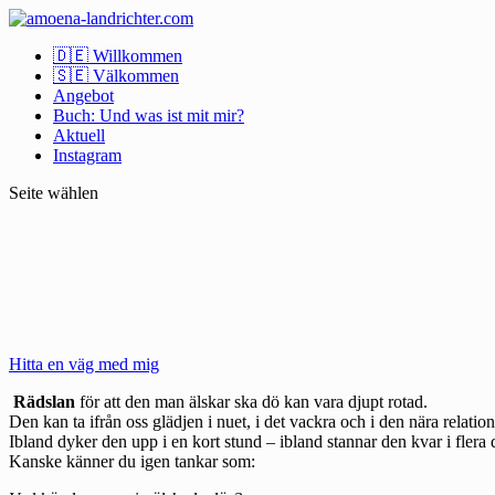
🇩🇪 Willkommen
🇸🇪 Välkommen
Angebot
Buch: Und was ist mit mir?
Aktuell
Instagram
Seite wählen
Hitta en väg med mig
Rädslan
för att den man älskar ska dö kan vara djupt rotad.
Den kan ta ifrån oss glädjen i nuet, i det vackra och i den nära relatio
Ibland dyker den upp i en kort stund – ibland stannar den kvar i flera 
Kanske känner du igen tankar som: