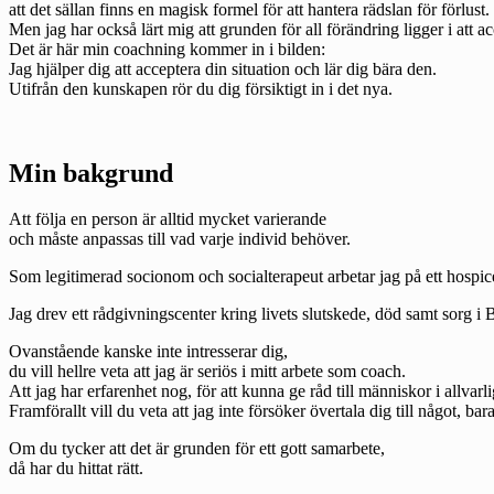
att det sällan finns en magisk formel för att hantera rädslan för förlust.
Men jag har också lärt mig att grunden för all förändring ligger i att a
Det är här min coachning kommer in i bilden:
Jag hjälper dig att acceptera din situation och lär dig bära den.
Utifrån den kunskapen rör du dig försiktigt in i det nya.
Min bakgrund
Att följa en person är alltid mycket varierande
och måste anpassas till vad varje individ behöver.
Som legitimerad socionom och socialterapeut arbetar jag på ett hospice
Jag drev ett rådgivningscenter kring livets slutskede, död samt sorg i
Ovanstående kanske inte intresserar dig,
du vill hellre veta att jag är seriös i mitt arbete som coach.
Att jag har erfarenhet nog, för att kunna ge råd till människor i allvarli
Framförallt vill du veta att jag inte försöker övertala dig till något, bara
Om du tycker att det är grunden för ett gott samarbete,
då har du hittat rätt.