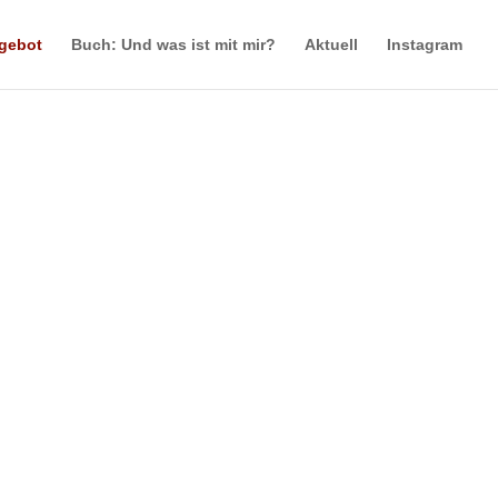
gebot
Buch: Und was ist mit mir?
Aktuell
Instagram
menschen zu verlieren. Weil dieser Mensch
chen verloren hast, vi
elleicht steht eine
 Du einfach Angst.
en und unterstützen, wie Du es eigentlich
 unruhig statt stark.
d bringt Dich in Gefühlslagen, mit denen Du